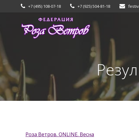
Skip
+7 (495) 108-07-18
+7 (925) 504-81-18
festiv
to
content
Резул
Роза Ветров. ONLINE. Весна