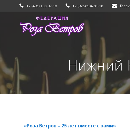
Skip
+7 (495) 108-07-18
+7 (925) 504-81-18
festiv
to
content
Нижний 
«Роза Ветров – 25 лет вместе с вами»