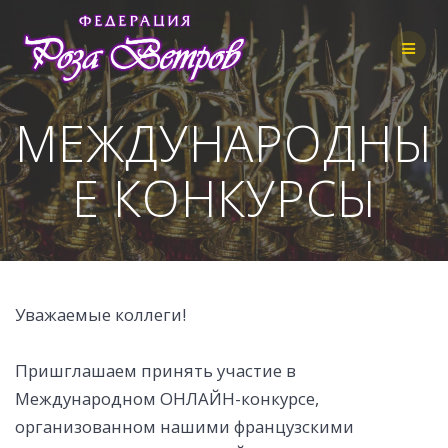
Skip
to
content
МЕЖДУНАРОДНЫ
Е КОНКУРСЫ
Уважаемые коллеги!
Пришглашаем принять участие в
Международном ОНЛАЙН-конкурсе,
организованном нашими французскими