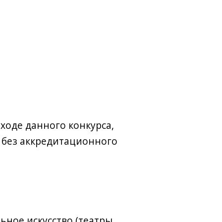
ходе данного конкурса,
– без аккредитационного
альное
искусство (театры,