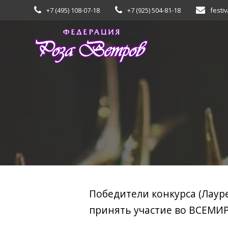
Skip
+7 (495) 108-07-18
+7 (925) 504-81-18
festiv
to
content
Победители конкурса (Лаур
принять участие во ВСЕМИР